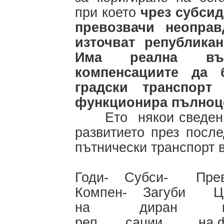
при което
чрез субси
превозвачи неопра
източват република
Има реална въз
компенсациите да 
градски транспор
функционира пълноц
Ето някои сведения 
развитието през посл
пътнически транспорт 
Годи- Субси- Прев
Компен- Загуби Це
на диран пъ
реп. сации на 