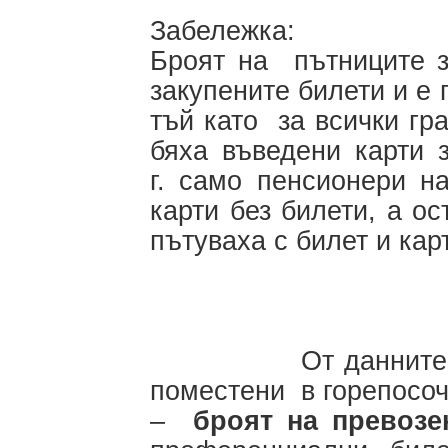
Забележка:
Броят на пътниците з
закупените билети и е 
тъй като за всички г
бяха въведени карти 
г. само пенсионери н
карти без билети, а о
пътуваха с билет и кар
Х 
От данните, пред
поместени в горепосоч
–
броят на превозе