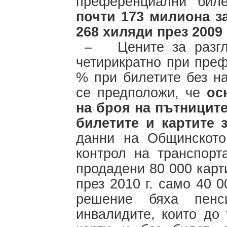
преференциални бил
почти 173 милиона за
268 хиляди през 2009 
– Цените за разгле
четирикратно при пре
% при билетите без н
се предположи, че
ос
на броя на пътниците
билетите и картите
данни на Общинското
контрол на транспорт
продадени 80 000 карт
през 2010 г. само 40 0
решение бяха пенс
инвалидите, които до