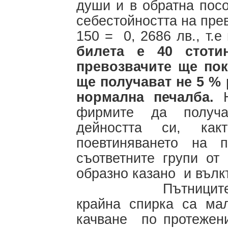
души и в обратна посо
себестойността на прев
150 = 0, 2686 лв., т.е
билета е 40 стоти
превозвачите ще пок
ще получават не 5 % 
нормална печалба.
фирмите да получа
дейността си, ка
поевтиняването на п
съответните групи от
образно казано и вълкъ
Пътниците, коит
крайна спирка са ма
качване по протежени