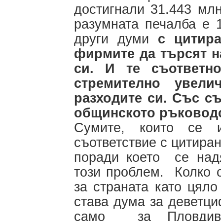
достигнали 31.443 млн
разумната печалба е 
други думи
с цитир
фирмите да търсят н
си. И те съответн
стремително увели
разходите си. Със с
общинското ръковод
Сумите, които се 
съответствие с цитира
поради което се над
този проблем. Колко 
за страната като цял
става дума за деветц
само за Пловдив 