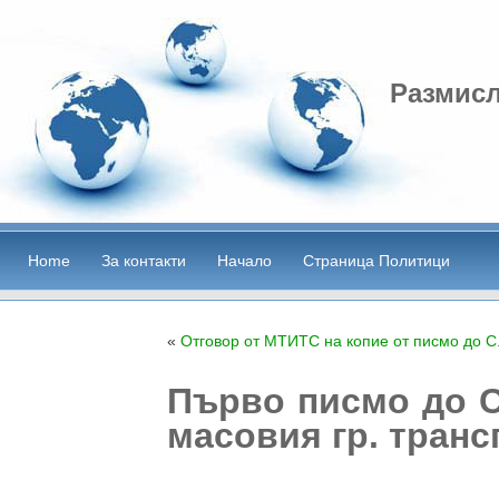
Размисл
Home
За контакти
Начало
Страница Политици
«
Отговор от МТИТС на копие от писмо до С
Първо писмо до С
масовия гр. транс