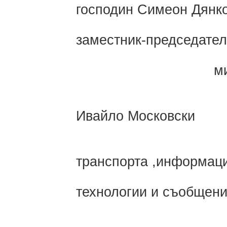
господин Симеон Дянк
заместник-председател
министър н
Ко
До
Ивайло Московски
мини
транспорта ,информац
технологии и съобщен
Ко