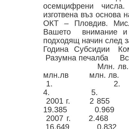
осемцифрени числа
изготвена въз основа 
ОКТ – Пловдив. Мисл
Вашето внимание и 
подходящ начин след з
Година Субсидии К
Разумна печалба Вс
Млн. лв. м
млн.лв млн. л
1. 
4. 5. 6.
2001 г. 2 
19.385 0.96
2007 г. 2.
16.649 0.