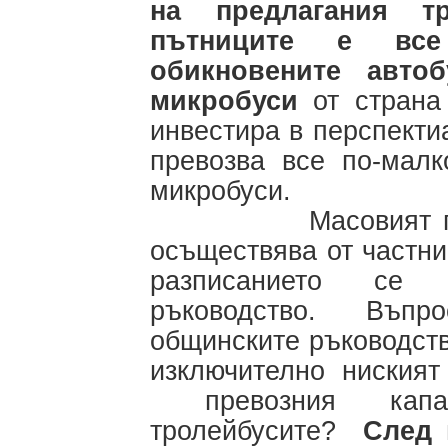
на предлагания т
пътниците е все
обикновените авт
микробуси
от страна
инвестира в перспекти
превозва все по-малк
микробуси.
Масовият градски
осъществява от частн
разписанието се 
ръководство. Въпро
общинските ръководст
изключително ниският
превозния капа
тролейбусите?
След 