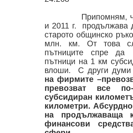
Припомням, че суб
и 2011 г. продължава
старото общинско ръков
млн. км. От това с
пътниците спре да 
пътници на 1 км субс
влоши. С други дум
на фирмите –превозв
превозват все по
субсидиран километъ
километри. Абсурдно 
на продължаваща к
финансови средств
сфери.