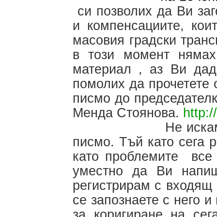
си позволих да Ви заг
и компенсациите, кои
масовия градски транс
в този момент нямах
материал , аз Ви дад
помолих да прочетете 
писмо до председателк
Менда Стоянова.
http:
Не искам да гад
писмо. Тъй като сега 
като проблемите все
уместно да Ви напи
регистрирам с входящ
се запознаете с него 
за коригиране на сег