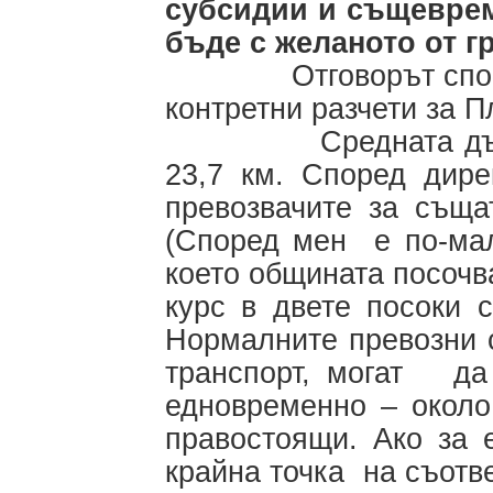
субсидии и същеврем
бъде с желаното от г
Отговорът според м
контретни разчети за П
Средната дължина 
23,7 км. Според дир
превозвачите за съща
(Според мен е по-мал
което общината посочва
курс в двете посоки с
Нормалните превозни с
транспорт, могат да 
едновременно – около
правостоящи. Ако за 
крайна точка на съотв