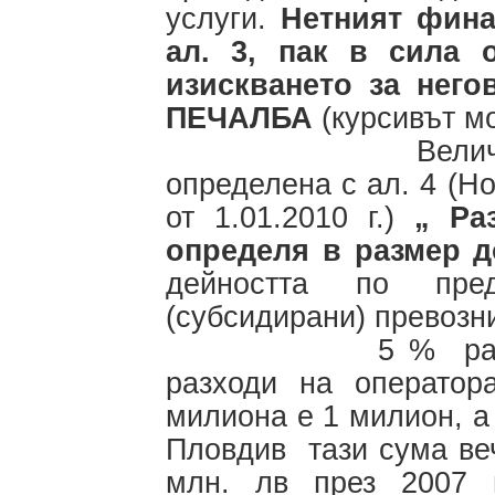
услуги.
Нетният фина
ал. 3, пак в сила о
изискването за нег
ПЕЧАЛБА
(курсивът м
Величината на
определена с ал. 4 (Но
от 1.01.2010 г.)
„ Раз
определя в размер 
дейността по пред
(субсидирани) превозни
5 % разумна пе
разходи на оператор
милиона е 1 милион, а
Пловдив тази сума веч
млн. лв през 2007 г