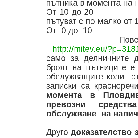
пътника в момента на 
От 10 до
пътуват с по-малко от 
От 0 д
Повече данни
http://mitev.eu/?p=318
само за делничните д
броят на пътниците е
обслужващите коли съ
записки са краснореч
момента в Пловди
превозни средст
обслужване на налич
Друго
доказателство 