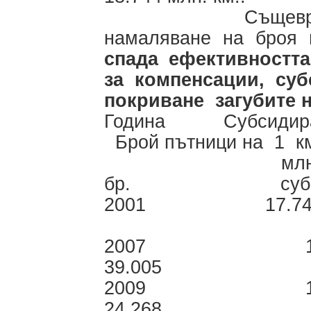
Същевременно п
намаляване на броя 
спада ефективността
за компенсации, суб
покриване загубите 
Година Субсидиран
Брой пътници на 1 к
млн. 
бр. субсидир
2001 17
9.
2007
39.005
2009
24.268