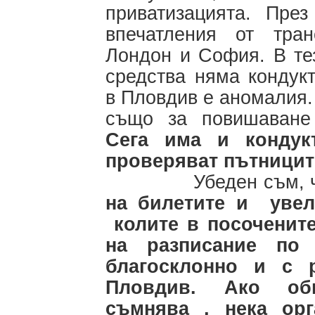
приватизацията. Пре
впечатления от тран
Лондон и София. В те
средства няма кондук
в Пловдив е аномалия
също за повишаване
Сега има и кондук
проверяват пътници
Убеден съм, 
на билетите и увел
колите в посочените
на разписание по
благосклонно и с 
Пловдив. Ако об
съмнява , нека ор