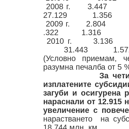
2008 г. 3.
27.129 1.35
2009 г. 2.8
.322 1.316
2010 г. 3.
31.443 1.
(Условно приемам, 
разумна печалба от 5 
За чет
изплатените субсиди
загуби и осигурена р
нараснали от 12.915 на
увеличение с повече
нарастването на субс
18.744 млн. км..