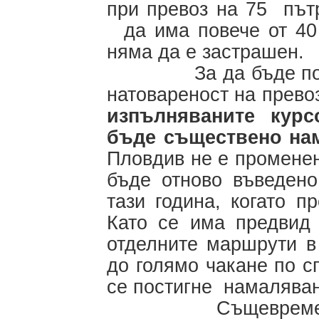
при превоз на 75 път
да има повече от 40
няма да е застрашен.
За да бъде постиг
натовареност на прево
изпълняваните кур
бъде съществено на
Пловдив не е променен
бъде отново въведен
тази година, когато п
Като се има предвид 
отделните маршрути в
до голямо чакане по с
се постигне намаляван
Същевременно тр