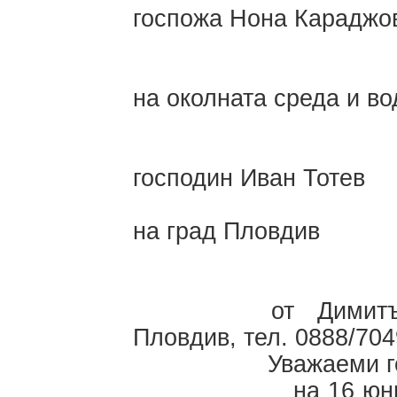
госпожа Нона Караджо
мин
на околната среда и во
Ко
господин Иван Тотев
к
на град Пловдив
ОТВОРЕ
от Димитър Нико
Пловдив, тел. 0888/70
Уважаеми госпо
на 16 юни 2011 г