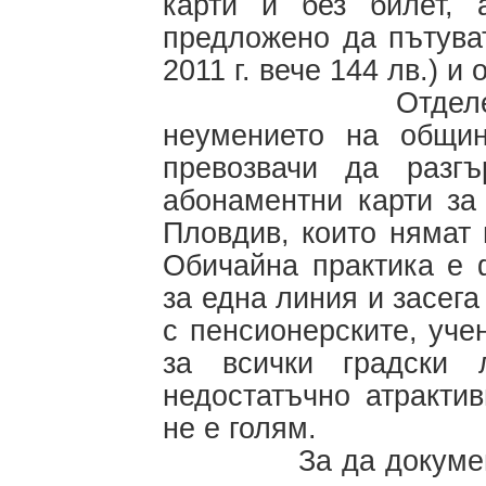
карти и без билет,
предложено да пътуват
2011 г. вече 144 лв.) и 
Отделен въпро
неумението на общин
превозвачи да разгъ
абонаментни карти за
Пловдив, които нямат
Обичайна практика е 
за една линия и засега
с пенсионерските, учен
за всички градски
недостатъчно атракти
не е голям.
За да документира