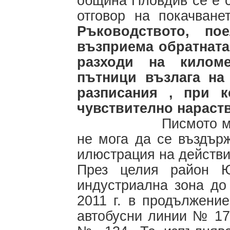
община Пловдив се е 
отговор на покачване
Ръководството, по
възприема обратната 
разходи на килом
пътници
възлага на
разписания , при 
чувствително нараст
Писмото ми до Ва
не мога да се въздър
илюстрация на действи
През целия район 
индустриална зона до
2011 г. в продължени
автобусни линии № 17