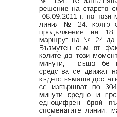
№ 134. Те изпълнява
решение на старото о
08.09.2011 г. по този
линия № 24, която
продължение на 18
маршрут на № 24 да е
Възмутен съм от фа
колите до този момен
минути, също бе п
средства се движат н
където нямаше достатъ
се извършват по 304
минути средно и пре
едноцифрен брой п
споменатите линии, м