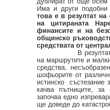
дублират от още осем 
Има и други подобни
това е в резултат на
на цитираната Нар
финансите и на без
общинско ръководств
средствата от центр
В резултат на пр
на маршрутите и малк
средства, несъобразе
шофьорите от различн
истинско състезание з
качва пътниците, за
започва едно изпревар
ще доведе до катастро