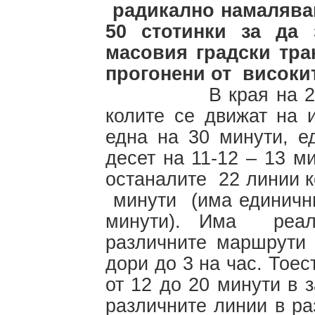
радикално намаляван
50 стотинки за да 
масовия градски тра
прогонени от високи
В края на 2011 г.
колите се движат на 
една на 30 минути, е
десет на 11-12 – 13 м
останалите 22 линии к
минути (има единични
минути). Има реал
различните маршрути 
дори до 3 на час. Тоес
от 12 до 20 минути в 
различните линии в ра