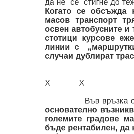
да не се стигне до те
Когато се обсъжда 
масов транспорт тр
освен автобусните и
стотици курсове еж
линии с „маршрутки
случаи дублират трас
Х Х
Във връзка 
основателно възникв
големите градове ма
бъде рентабилен, да 