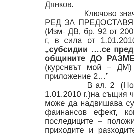
Дянков.
Ключово значение 
РЕД ЗА ПРЕДОСТАВЯ
(Изм- ДВ, бр. 92 от 2006
г, в сила от 1.01.201
„субсидии ….се пред
общините ДО РАЗМ
(курснвът мой – ДМ)
приложение 2…”
В ал. 2 (Нова ДВ, 
1.01.2010 г.)на същия 
може да надвишава су
фаинансов ефект, к
последиците – положи
приходите и разходит